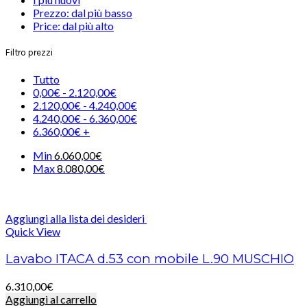
Prezzo: dal più basso
Price: dal più alto
Filtro prezzi
Tutto
0,00
€
-
2.120,00
€
2.120,00
€
-
4.240,00
€
4.240,00
€
-
6.360,00
€
6.360,00
€
+
Min
6.060,00
€
Max
8.080,00
€
Aggiungi alla lista dei desideri
Quick View
Lavabo ITACA d.53 con mobile L.90 MUSCHIO
6.310,00
€
Aggiungi al carrello