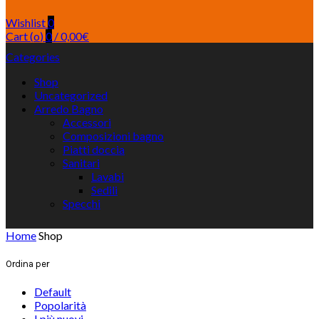
Wishlist
0
Cart (
o
)
0
/
0,00
€
Categories
Shop
Uncategorized
Arredo Bagno
Accessori
Composizioni bagno
Piatti doccia
Sanitari
Lavabi
Sedili
Specchi
Home
Shop
Ordina per
Default
Popolarità
I più nuovi