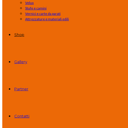
Velux
Stufe e camini
Vernici e carte da parati
Attrezzature e materiali edili
Shop
Gallery
Partner
Contatti