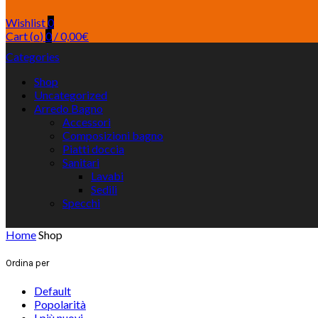
Wishlist
0
Cart (
o
)
0
/
0,00
€
Categories
Shop
Uncategorized
Arredo Bagno
Accessori
Composizioni bagno
Piatti doccia
Sanitari
Lavabi
Sedili
Specchi
Home
Shop
Ordina per
Default
Popolarità
I più nuovi