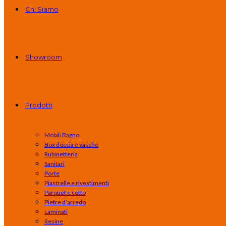
Chi Siamo
Showroom
Prodotti
Mobili Bagno
Box doccia e vasche
Rubinetteria
Sanitari
Porte
Piastrelle e rivestimenti
Parquet e cotto
Pietre d’arredo
Laminati
Resine