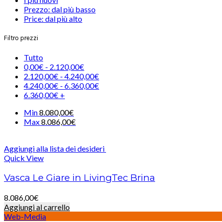
Prezzo: dal più basso
Price: dal più alto
Filtro prezzi
Tutto
0,00
€
-
2.120,00
€
2.120,00
€
-
4.240,00
€
4.240,00
€
-
6.360,00
€
6.360,00
€
+
Min
8.080,00
€
Max
8.086,00
€
Aggiungi alla lista dei desideri
Quick View
Vasca Le Giare in LivingTec Brina
8.086,00
€
Aggiungi al carrello
Web-Media