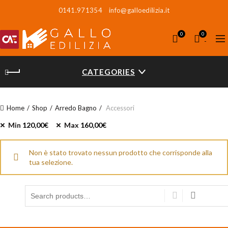
0141.971354
info@galloedilizia.it
0
0
CATEGORIES
Home
Shop
Arredo Bagno
Accessori
Min
120,00
€
Max
160,00
€
Non è stato trovato nessun prodotto che corrisponde alla
tua selezione.
Search for: