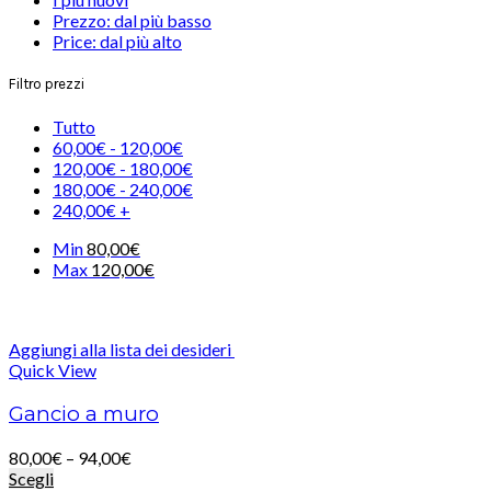
Prezzo: dal più basso
Price: dal più alto
Filtro prezzi
Tutto
60,00
€
-
120,00
€
120,00
€
-
180,00
€
180,00
€
-
240,00
€
240,00
€
+
Min
80,00
€
Max
120,00
€
Aggiungi alla lista dei desideri
Quick View
Gancio a muro
80,00
€
–
94,00
€
Scegli