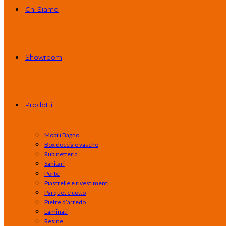
Chi Siamo
Showroom
Prodotti
Mobili Bagno
Box doccia e vasche
Rubinetteria
Sanitari
Porte
Piastrelle e rivestimenti
Parquet e cotto
Pietre d’arredo
Laminati
Resine