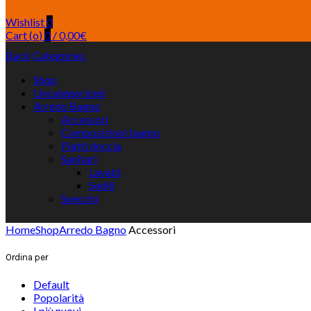
Wishlist
0
Cart (
o
)
0
/
0,00
€
Back
Categories
Shop
Uncategorized
Arredo Bagno
Accessori
Composizioni bagno
Piatti doccia
Sanitari
Lavabi
Sedili
Specchi
Home
Shop
Arredo Bagno
Accessori
Ordina per
Default
Popolarità
I più nuovi