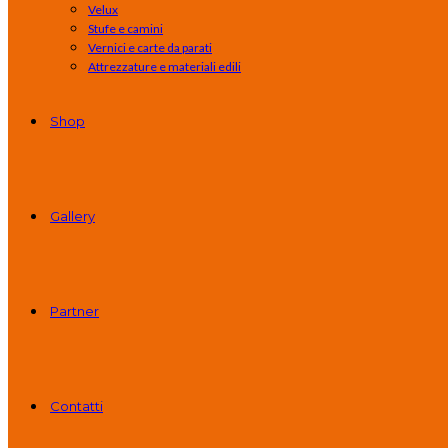
Velux
Stufe e camini
Vernici e carte da parati
Attrezzature e materiali edili
Shop
Gallery
Partner
Contatti