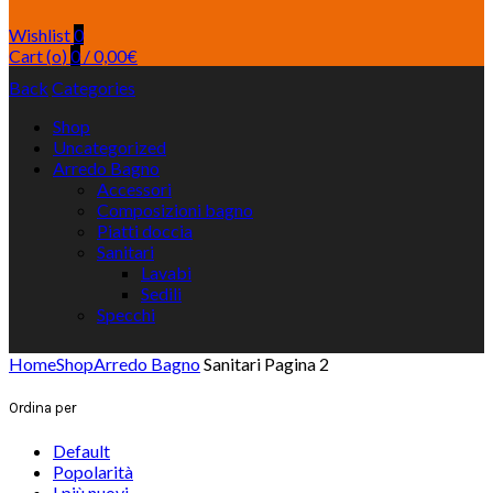
Wishlist
0
Cart (
o
)
0
/
0,00
€
Back
Categories
Shop
Uncategorized
Arredo Bagno
Accessori
Composizioni bagno
Piatti doccia
Sanitari
Lavabi
Sedili
Specchi
Home
Shop
Arredo Bagno
Sanitari
Pagina 2
Ordina per
Default
Popolarità
I più nuovi