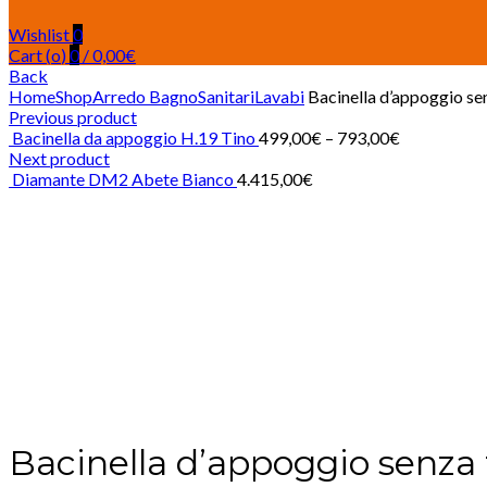
Wishlist
0
Cart (
o
)
0
/
0,00
€
Back
Home
Shop
Arredo Bagno
Sanitari
Lavabi
Bacinella d’appoggio se
Previous product
Bacinella da appoggio H.19 Tino
499,00
€
–
793,00
€
Next product
Diamante DM2 Abete Bianco
4.415,00
€
Click to enlarge
Bacinella d’appoggio senza