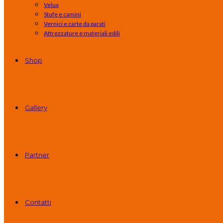
Velux
Stufe e camini
Vernici e carte da parati
Attrezzature e materiali edili
Shop
Gallery
Partner
Contatti