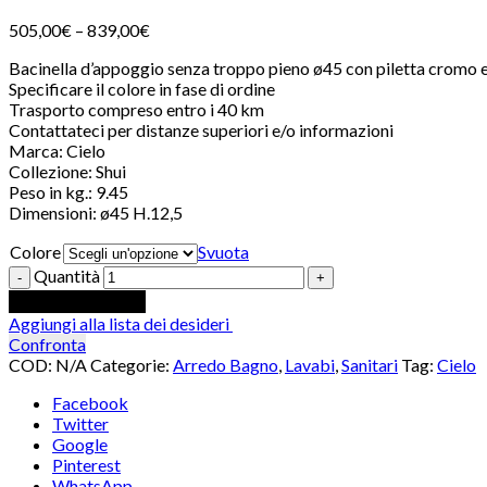
505,00
€
–
839,00
€
Bacinella d’appoggio senza troppo pieno ø45 con piletta cromo e 
Specificare il colore in fase di ordine
Trasporto compreso entro i 40 km
Contattateci per distanze superiori e/o informazioni
Marca: Cielo
Collezione: Shui
Peso in kg.: 9.45
Dimensioni: ø45 H.12,5
Colore
Svuota
Quantità
Aggiungi al carrello
Aggiungi alla lista dei desideri
Confronta
COD:
N/A
Categorie:
Arredo Bagno
,
Lavabi
,
Sanitari
Tag:
Cielo
Facebook
Twitter
Google
Pinterest
WhatsApp