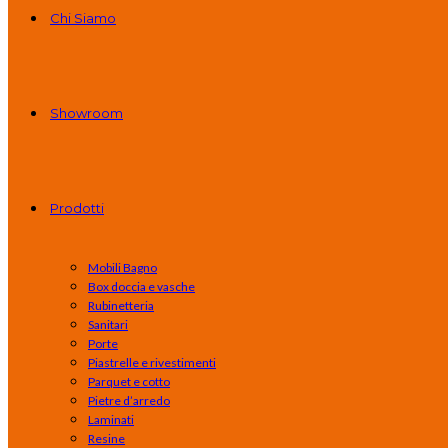
Chi Siamo
Showroom
Prodotti
Mobili Bagno
Box doccia e vasche
Rubinetteria
Sanitari
Porte
Piastrelle e rivestimenti
Parquet e cotto
Pietre d’arredo
Laminati
Resine