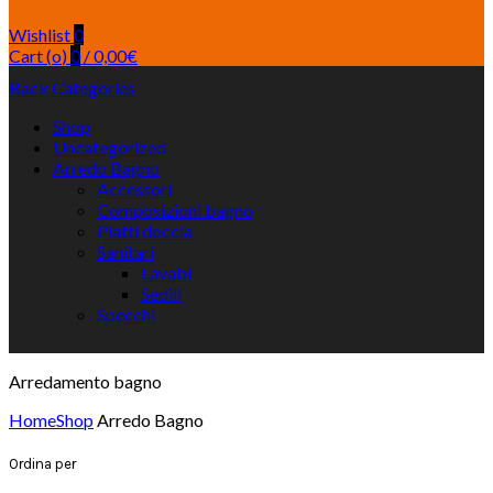
Wishlist
0
Cart (
o
)
0
/
0,00
€
Back
Categories
Shop
Uncategorized
Arredo Bagno
Accessori
Composizioni bagno
Piatti doccia
Sanitari
Lavabi
Sedili
Specchi
Arredamento bagno
Home
Shop
Arredo Bagno
Ordina per