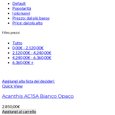
Default
Popolarità
I più nuovi
Prezzo: dal più basso
Price: dal più alto
Filtro prezzi
Tutto
0,00
€
-
2.120,00
€
2.120,00
€
-
4.240,00
€
4.240,00
€
-
6.360,00
€
6.360,00
€
+
Aggiungi alla lista dei desideri
Quick View
Acanthis AC15A Bianco Opaco
2.850,00
€
Aggiungi al carrello