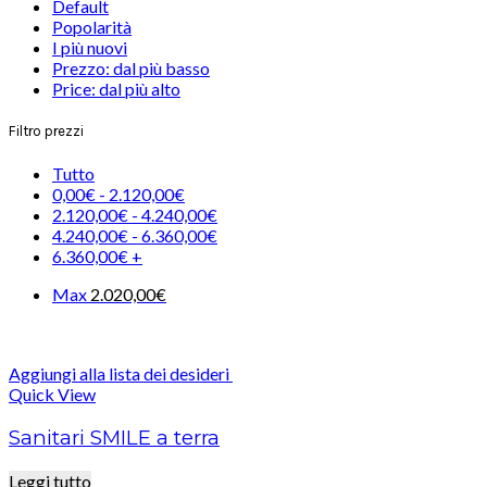
Default
Popolarità
I più nuovi
Prezzo: dal più basso
Price: dal più alto
Filtro prezzi
Tutto
0,00
€
-
2.120,00
€
2.120,00
€
-
4.240,00
€
4.240,00
€
-
6.360,00
€
6.360,00
€
+
Max
2.020,00
€
Aggiungi alla lista dei desideri
Quick View
Sanitari SMILE a terra
Leggi tutto