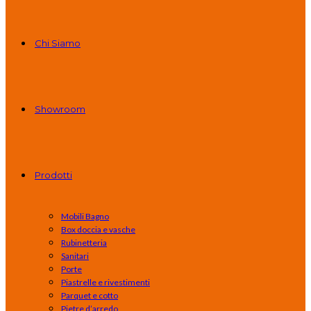
Chi Siamo
Showroom
Prodotti
Mobili Bagno
Box doccia e vasche
Rubinetteria
Sanitari
Porte
Piastrelle e rivestimenti
Parquet e cotto
Pietre d’arredo