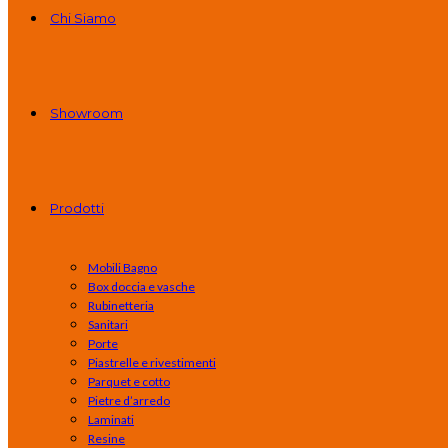
Chi Siamo
Showroom
Prodotti
Mobili Bagno
Box doccia e vasche
Rubinetteria
Sanitari
Porte
Piastrelle e rivestimenti
Parquet e cotto
Pietre d’arredo
Laminati
Resine