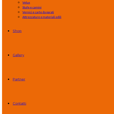
Velux
Stufe e camini
Vernici e carte da parati
Attrezzature e materiali edili
Shop
Gallery
Partner
Contatti