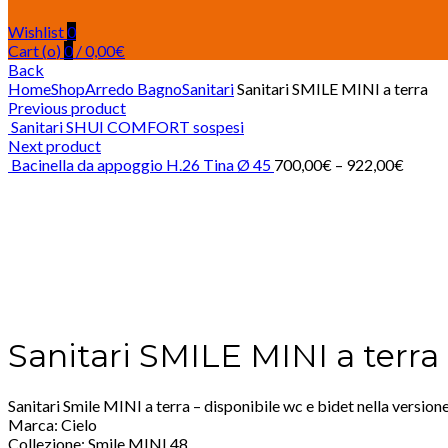
Wishlist
0
Cart (
o
)
0
/
0,00
€
Back
Home
Shop
Arredo Bagno
Sanitari
Sanitari SMILE MINI a terra
Previous product
Sanitari SHUI COMFORT sospesi
Next product
Bacinella da appoggio H.26 Tina Ø 45
700,00
€
–
922,00
€
Click to enlarge
Sanitari SMILE MINI a terra
Sanitari Smile MINI a terra – disponibile wc e bidet nella versio
Marca: Cielo
Collezione: Smile MINI 48