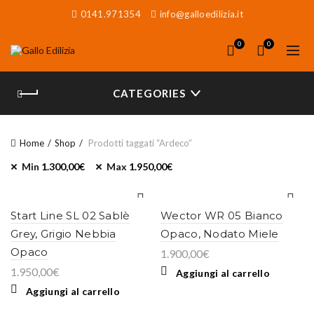
0141.971354
info@galloedilizia.it
0
0
CATEGORIES
Home
Shop
Prodotti taggati “Ardeco”
Min
1.300,00
€
Max
1.950,00
€
Start Line SL 02 Sablè
Wector WR 05 Bianco
Grey, Grigio Nebbia
Opaco, Nodato Miele
Opaco
1.900,00
€
1.950,00
€
Aggiungi al carrello
Aggiungi al carrello