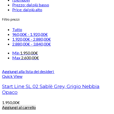
Prezzo: dal più basso
Price: dal più alto
Filtro prezzi
Tutto
960,00
€
-
1.920,00
€
1.920,00
€
-
2.880,00
€
2.880,00
€
-
3.840,00
€
Min
1.950,00
€
Max
2.600,00
€
Aggiungi alla lista dei desideri
Quick View
Start Line SL 02 Sablè Grey, Grigio Nebbia
Opaco
1.950,00
€
Aggiungi al carrello