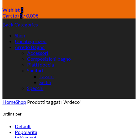
Wishlist
0
Cart (
o
)
0
/
0,00
€
Back
Categories
Shop
Uncategorized
Arredo Bagno
Accessori
Composizioni bagno
Piatti doccia
Sanitari
Lavabi
Sedili
Specchi
Home
Shop
Prodotti taggati “Ardeco”
Ordina per
Default
Popolarità
I più nuovi