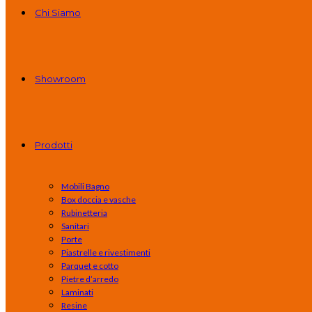
Chi Siamo
Showroom
Prodotti
Mobili Bagno
Box doccia e vasche
Rubinetteria
Sanitari
Porte
Piastrelle e rivestimenti
Parquet e cotto
Pietre d’arredo
Laminati
Resine