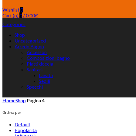
Wishlist
0
Cart (
o
)
0
/
0,00
€
Categories
Shop
Uncategorized
Arredo Bagno
Accessori
Composizioni bagno
Piatti doccia
Sanitari
Lavabi
Sedili
Specchi
Home
Shop
Pagina 4
Ordina per
Default
Popolarità
I più nuovi