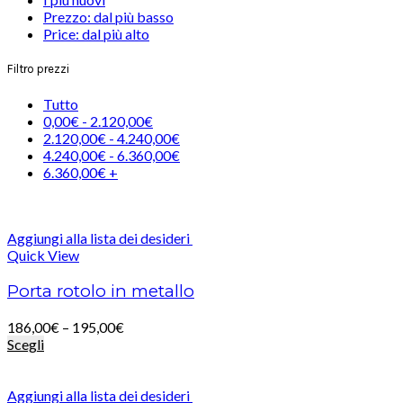
Prezzo: dal più basso
Price: dal più alto
Filtro prezzi
Tutto
0,00
€
-
2.120,00
€
2.120,00
€
-
4.240,00
€
4.240,00
€
-
6.360,00
€
6.360,00
€
+
Aggiungi alla lista dei desideri
Quick View
Porta rotolo in metallo
186,00
€
–
195,00
€
Scegli
Aggiungi alla lista dei desideri