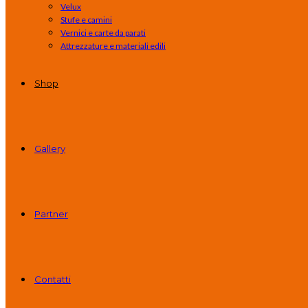
Velux
Stufe e camini
Vernici e carte da parati
Attrezzature e materiali edili
Shop
Gallery
Partner
Contatti