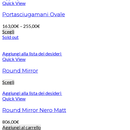
Quick View
Portasciugamani Ovale
163,00
€
–
255,00
€
Scegli
Sold out
Aggiungi alla lista dei desideri
Quick View
Round Mirror
Scegli
Aggiungi alla lista dei desideri
Quick View
Round Mirror Nero Matt
806,00
€
Aggiungi al carrello