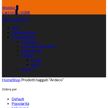
Wishlist
0
Cart (
o
)
0
/
0,00
€
Back
Categories
Shop
Uncategorized
Arredo Bagno
Accessori
Composizioni bagno
Piatti doccia
Sanitari
Lavabi
Sedili
Specchi
Home
Shop
Prodotti taggati “Ardeco”
Ordina per
Default
Popolarità
I più nuovi