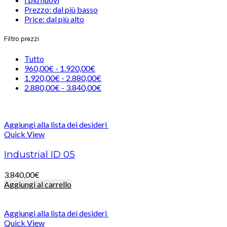
Prezzo: dal più basso
Price: dal più alto
Filtro prezzi
Tutto
960,00
€
-
1.920,00
€
1.920,00
€
-
2.880,00
€
2.880,00
€
-
3.840,00
€
Aggiungi alla lista dei desideri
Quick View
Industrial ID 05
3.840,00
€
Aggiungi al carrello
Aggiungi alla lista dei desideri
Quick View