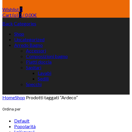
Wishlist
0
Cart (
o
)
0
/
0,00
€
Back
Categories
Shop
Uncategorized
Arredo Bagno
Accessori
Composizioni bagno
Piatti doccia
Sanitari
Lavabi
Sedili
Specchi
Home
Shop
Prodotti taggati “Ardeco”
Ordina per
Default
Popolarità
I più nuovi