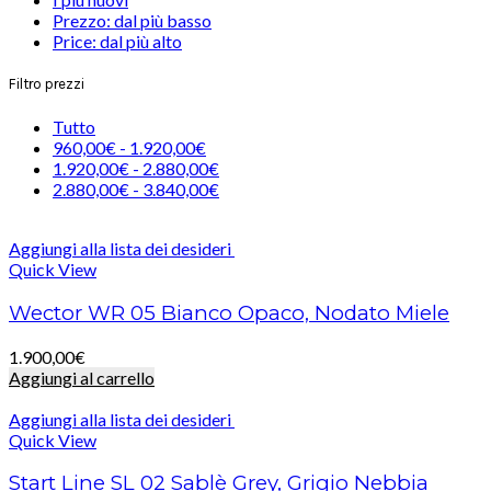
Prezzo: dal più basso
Price: dal più alto
Filtro prezzi
Tutto
960,00
€
-
1.920,00
€
1.920,00
€
-
2.880,00
€
2.880,00
€
-
3.840,00
€
Aggiungi alla lista dei desideri
Quick View
Wector WR 05 Bianco Opaco, Nodato Miele
1.900,00
€
Aggiungi al carrello
Aggiungi alla lista dei desideri
Quick View
Start Line SL 02 Sablè Grey, Grigio Nebbia