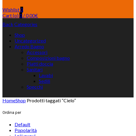
Wishlist
0
Cart (
o
)
0
/
0,00
€
Back
Categories
Shop
Uncategorized
Arredo Bagno
Accessori
Composizioni bagno
Piatti doccia
Sanitari
Lavabi
Sedili
Specchi
Home
Shop
Prodotti taggati “Cielo”
Ordina per
Default
Popolarità
I più nuovi