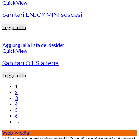
Quick View
Sanitari ENJOY MINI sospesi
Leggi tutto
Aggiungi alla lista dei desideri
Quick View
Sanitari OTIS a terra
Leggi tutto
1
2
3
4
5
6
→
Web-Media
Utilizzando questo sito, accetti l'uso di cookie nostri e di nostri