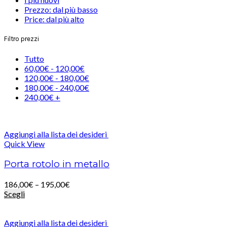
Prezzo: dal più basso
Price: dal più alto
Filtro prezzi
Tutto
60,00
€
-
120,00
€
120,00
€
-
180,00
€
180,00
€
-
240,00
€
240,00
€
+
Aggiungi alla lista dei desideri
Quick View
Porta rotolo in metallo
186,00
€
–
195,00
€
Scegli
Aggiungi alla lista dei desideri