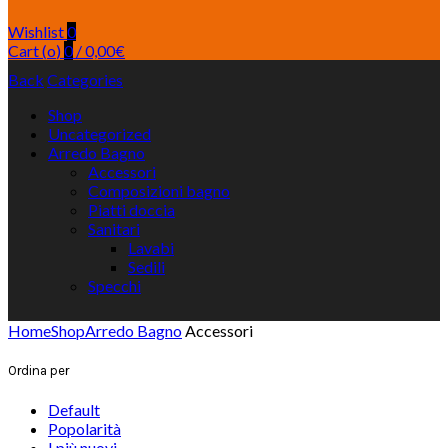
Wishlist
0
Cart (
o
)
0
/
0,00
€
Back
Categories
Shop
Uncategorized
Arredo Bagno
Accessori
Composizioni bagno
Piatti doccia
Sanitari
Lavabi
Sedili
Specchi
Home
Shop
Arredo Bagno
Accessori
Ordina per
Default
Popolarità
I più nuovi