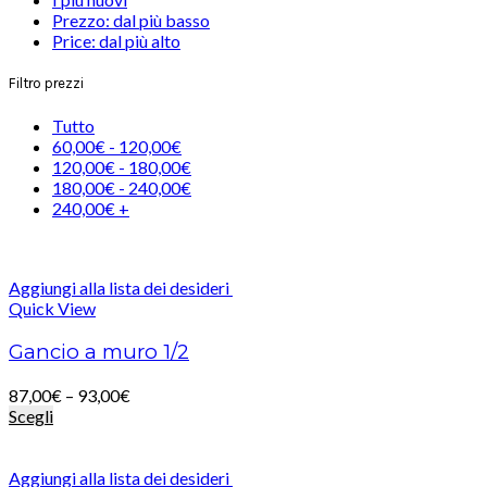
Prezzo: dal più basso
Price: dal più alto
Filtro prezzi
Tutto
60,00
€
-
120,00
€
120,00
€
-
180,00
€
180,00
€
-
240,00
€
240,00
€
+
Aggiungi alla lista dei desideri
Quick View
Gancio a muro 1/2
87,00
€
–
93,00
€
Scegli
Aggiungi alla lista dei desideri