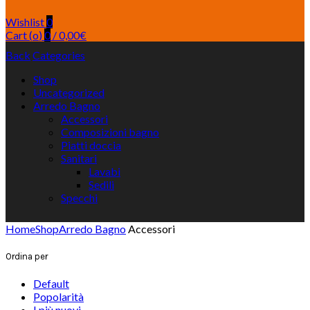
Wishlist
0
Cart (
o
)
0
/
0,00
€
Back
Categories
Shop
Uncategorized
Arredo Bagno
Accessori
Composizioni bagno
Piatti doccia
Sanitari
Lavabi
Sedili
Specchi
Home
Shop
Arredo Bagno
Accessori
Ordina per
Default
Popolarità
I più nuovi