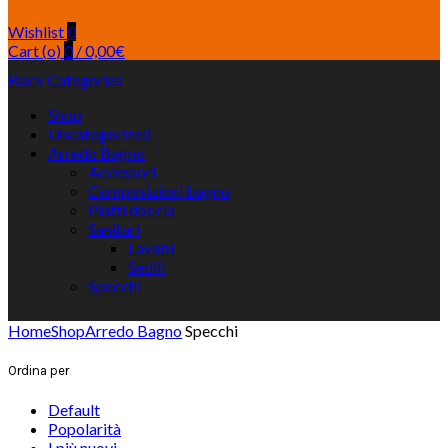
Wishlist
0
Cart (
o
)
0
/
0,00
€
Back
Categories
Shop
Uncategorized
Arredo Bagno
Accessori
Composizioni bagno
Piatti doccia
Sanitari
Lavabi
Sedili
Specchi
Home
Shop
Arredo Bagno
Specchi
Ordina per
Default
Popolarità
I più nuovi