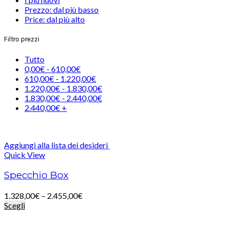
Prezzo: dal più basso
Price: dal più alto
Filtro prezzi
Tutto
0,00
€
-
610,00
€
610,00
€
-
1.220,00
€
1.220,00
€
-
1.830,00
€
1.830,00
€
-
2.440,00
€
2.440,00
€
+
Aggiungi alla lista dei desideri
Quick View
Specchio Box
1.328,00
€
–
2.455,00
€
Scegli